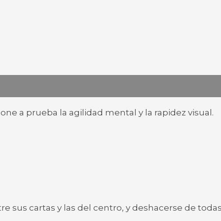
multiplicar
cantidad
ne a prueba la agilidad mental y la rapidez visual.
e sus cartas y las del centro, y deshacerse de toda