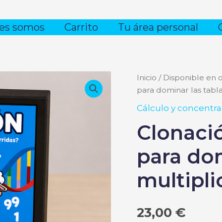
es somos
Carrito
Tu área personal
Inicio
/
Disponible en 
para dominar las tabla
Cálculo y concentra
Clonaci
para dom
multipli
23,00
€