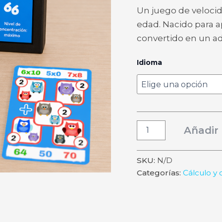
Un juego de velocid
edad. Nacido para ap
convertido en un ad
Idioma
Clonación
Añadir 
–
Juego
de
SKU:
N/D
cartas
Categorías:
Cálculo y
para
dominar
las
tablas
de