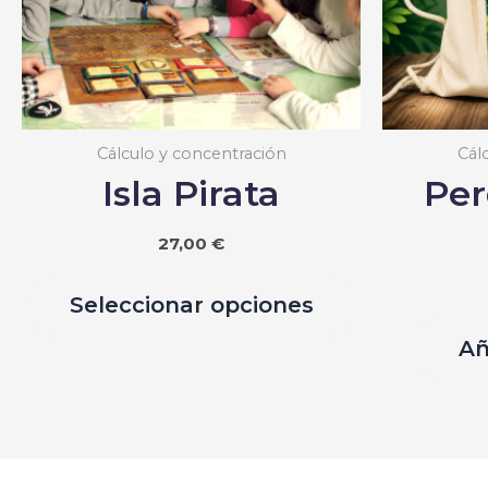
Cálculo y concentración
Cál
Isla Pirata
Per
27,00
€
Este
Seleccionar opciones
producto
tiene
Añ
múltiples
variantes.
Las
opciones