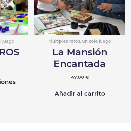
o juego
Múltiples retos, un solo juego
ROS
La Mansión
Encantada
Este
47,00
€
iones
producto
tiene
Añadir al carrito
múltiples
variantes.
Las
opciones