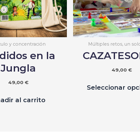
culo y concentración
Múltiples retos, un sol
didos en la
CAZATESO
Jungla
49,00
€
49,00
€
Seleccionar opc
adir al carrito