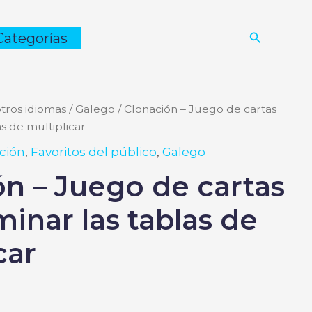
Buscar
Categorías
otros idiomas
/
Galego
/ Clonación – Juego de cartas
s de multiplicar
ción
,
Favoritos del público
,
Galego
ón – Juego de cartas
inar las tablas de
car